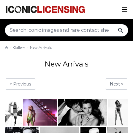
sear
Gallery
New Arrivals
Home
New Arrivals
« Previous
Next »