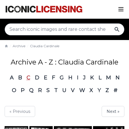
sear
Archive
Claudia Cardinale
Home
Archive A - Z : Claudia Cardinale
A
B
C
D
E
F
G
H
I
J
K
L
M
N
O
P
Q
R
S
T
U
V
W
X
Y
Z
#
« Previous
Next »