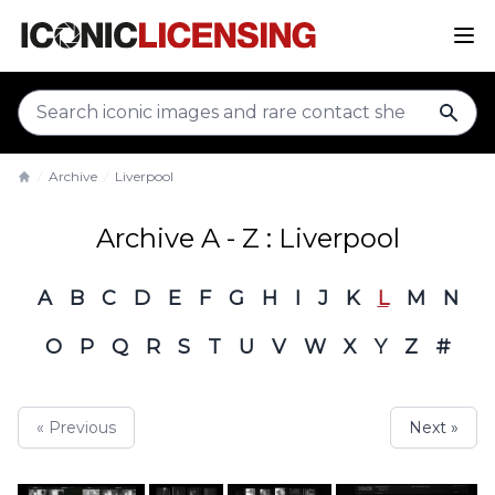
sear
Archive
Liverpool
Home
Archive A - Z : Liverpool
A
B
C
D
E
F
G
H
I
J
K
L
M
N
O
P
Q
R
S
T
U
V
W
X
Y
Z
#
« Previous
Next »