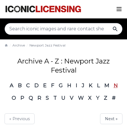
sear
Archive
Newport Jazz Festival
Home
Archive A - Z : Newport Jazz
Festival
A
B
C
D
E
F
G
H
I
J
K
L
M
N
O
P
Q
R
S
T
U
V
W
X
Y
Z
#
« Previous
Next »